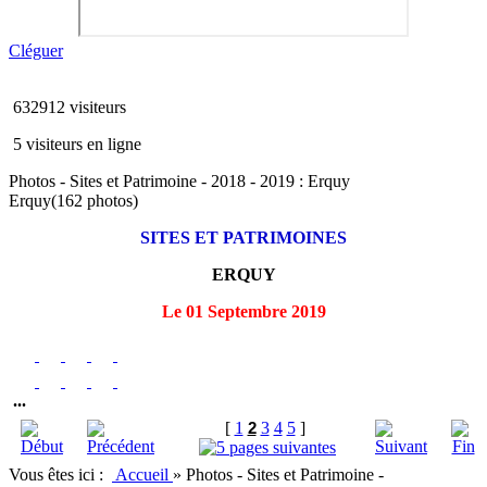
Cléguer
632912 visiteurs
5 visiteurs en ligne
Photos - Sites et Patrimoine - 2018 - 2019 : Erquy
Erquy
(162 photos)
SITES ET PATRIMOINES
ERQUY
Le 01 Septembre 2019
...
[
1
2
3
4
5
]
Vous êtes ici :
Accueil
»
Photos - Sites et Patrimoine -